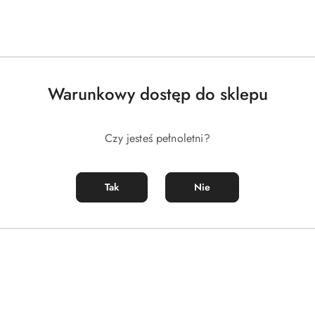
DO KOSZYKA
DO KOSZYKA
ckring & Ballsling Silver
Oxballs - 360 Dual Use Cockring Sp
Night Black
)
(0)
102.00
Cena:
Warunkowy dostęp do sklepu
Czy jesteś pełnoletni?
Tak
Nie