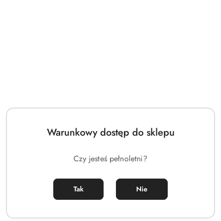
Korek Analny z wibracjami
Lovense Hush & App Korek
Lovense Hush & App S
Analny z wibracjami rozmiar
M
(1)
(1)
Warunkowy dostęp do sklepu
498.00
498.00
Cena:
Cena:
Czy jesteś pełnoletni?
Tak
Nie