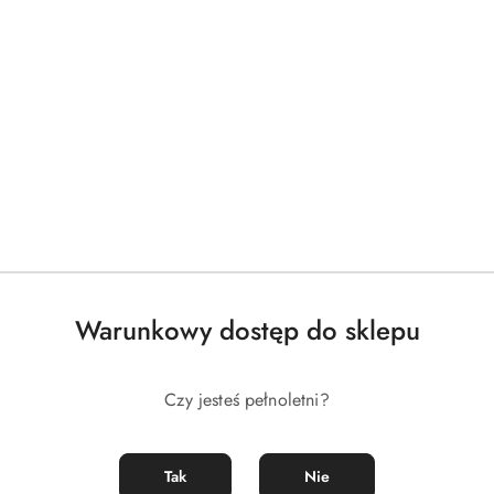
Warunkowy dostęp do sklepu
Czy jesteś pełnoletni?
DO KOSZYKA
DO KOSZYKA
50 ml
Libido Therapy 30 tabletek
Tak
Nie